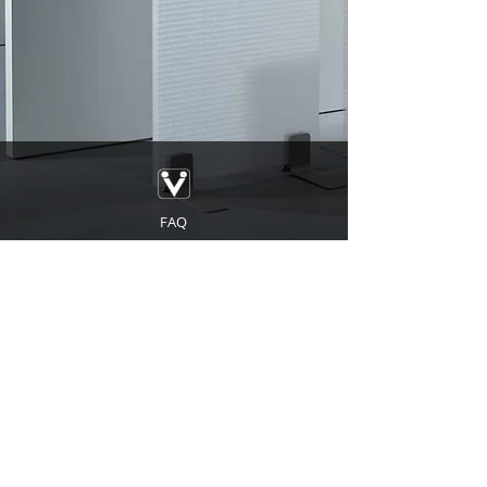
FAQ
Impressum
© 2019 copyright/designed by brubaker
Divisto ist ein Label by BOP bruppacher office
project
Talstrasse 5 I CH - 3053 Münchenbuchsee
info@intrakustik.ch
Prospekte
Datenschutz