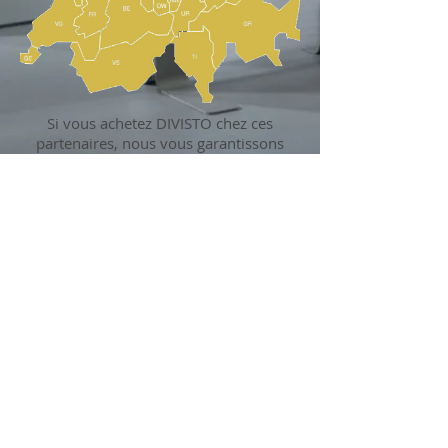
Si vous achetez DIVISTO chez ces
partenaires, nous vous garantissons
un conseil et un traitement
professionnels de la commande.
FAQ
Impressum
© 2019 copyright/designed by brubaker
Divisto ist ein Label by BOP bruppacher office
project
Talstrasse 5 I CH - 3053 Münchenbuchsee