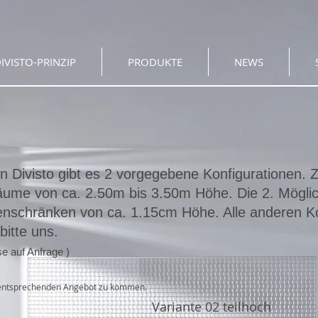
IVISTO-PRINZIP
PRODUKTE
NEWS
n Divisto gibt es 2 vorgegebene Konfigurationen. 
ume von ca. 2.50m bis 3.50m Höhe. Die 2. Möglic
enschränken von ca. 1.15cm Höhe. Alle anderen Ko
bitte uns.
e auf Anfrage )
m entsprechenden Angebot zu kommen.
Variante 02 teilhoch