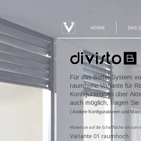
HOME
DAS D
Für das Baffel-System vo
raumhohe Variante für Rä
Konfigurationen über Akt
auch möglich, fragen Sie 
( Andere Konfigurationen und Mass
Klicken sie auf die Schaltfläche um zu
Variante 01 raumhoch