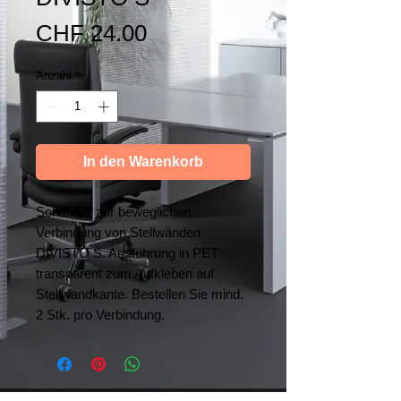
Preis
CHF 24.00
Anzahl
*
In den Warenkorb
Scharnier zur beweglichen
Verbindung von Stellwänden
DIVISTO S. Ausführung in PET
transparent zum Aufkleben auf
Stellwandkante. Bestellen Sie mind.
2 Stk. pro Verbindung.