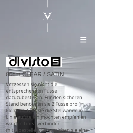
80cm CLEAR / SATIN
Vergessen sie nicht die
entsprechenden Füsse
dazuzubestellen. Für den sicheren
Stand benötigen sie 2 Füsse pro
Element. Falls sie die Stellwände in
Linie aufstellen möchten empfehlen
wir den Linearverbinder
mitzubestellen. So erreichen sie eine